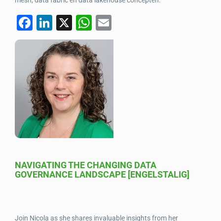
F
Li
X
W
E
a
n
h
m
c
k
at
ail
e
e
s
b
dI
A
o
n
p
o
p
k
NAVIGATING THE CHANGING DATA
GOVERNANCE LANDSCAPE [ENGELSTALIG]
Join Nicola as she shares invaluable insights from her