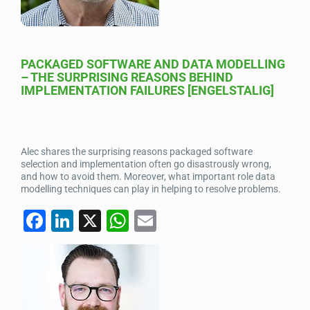
k
PACKAGED SOFTWARE AND DATA MODELLING
– THE SURPRISING REASONS BEHIND
IMPLEMENTATION FAILURES [ENGELSTALIG]
Alec shares the surprising reasons packaged software
selection and implementation often go disastrously wrong,
and how to avoid them. Moreover, what important role data
modelling techniques can play in helping to resolve problems.
F
Li
X
W
E
a
n
h
m
c
k
at
ail
e
e
s
b
dI
A