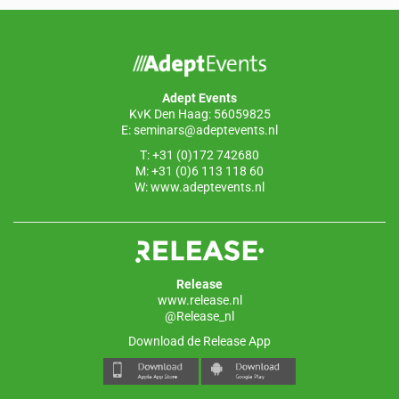
k
Adept Events
KvK Den Haag: 56059825
E:
seminars@adeptevents.nl
T: +31 (0)172 742680
M: +31 (0)6 113 118 60
W:
www.adeptevents.nl
Release
www.release.nl
@Release_nl
Download de Release App