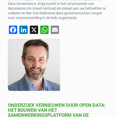
Data Governance. Krijg inzicht in het structureren van
datateams om zowel centraal als lokaal aan uw behoeften te
voldoen en leer hoe federated data governance kan zorgen
voor verantwoording in de hele organisatie.
F
Li
X
W
E
a
n
h
m
c
k
at
ail
e
e
s
b
dI
A
o
n
p
o
p
k
ONDERZOEK VERNIEUWEN DOOR OPEN DATA:
HET BOUWEN VAN HET
SAMENWERKINGSPLATFORM VAN DE