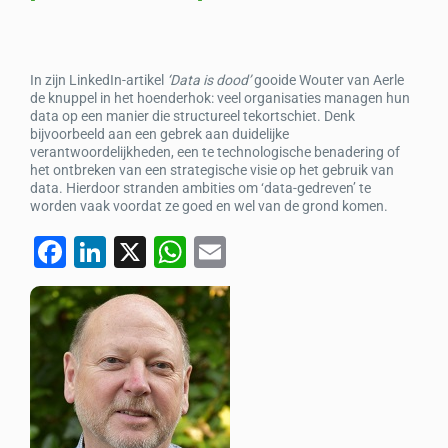
In zijn LinkedIn-artikel
‘Data is dood’
gooide Wouter van Aerle
de knuppel in het hoenderhok: veel organisaties managen hun
data op een manier die structureel tekortschiet. Denk
bijvoorbeeld aan een gebrek aan duidelijke
verantwoordelijkheden, een te technologische benadering of
het ontbreken van een strategische visie op het gebruik van
data. Hierdoor stranden ambities om ‘data-gedreven’ te
worden vaak voordat ze goed en wel van de grond komen.
F
Li
X
W
E
a
n
h
m
c
k
at
ail
e
e
s
b
dI
A
o
n
p
o
p