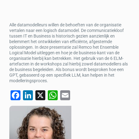
Alle datamodelleurs willen de behoeften van de organisatie
vertalen naar een logisch datamodel. De communicatiekloof
tussen IT en Business is historisch gezien aanzienlijk en
belemmert het ontwikkelen van efficiënte, afgestemde
oplossingen. In deze presentatie zal Remco het Ensemble
Logical Model uitleggen en hoe je de business-kant van de
organisatie hierbij kan betrekken. Het gebruik van de 6 ELM-
artefacten in de workshops zal hierbij zowel datamodellers als
de business begeleiden. Als bonus wordt besproken hoe een
GPT, gebaseerd op een specifiek LLM, kan helpen in het
modelleringsproces.
F
Li
X
W
E
a
n
h
m
c
k
at
ail
e
e
s
b
dI
A