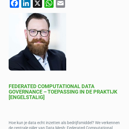
F
Li
X
W
E
a
n
h
m
c
k
at
ail
e
e
s
b
dI
A
o
n
p
o
p
k
FEDERATED COMPUTATIONAL DATA
GOVERNANCE – TOEPASSING IN DE PRAKTIJK
[ENGELSTALIG]
Hoe kun je data echt inzetten als bedrijfsmiddel? We verkennen
de centrale pijler van Data Mesh: Federated Computational