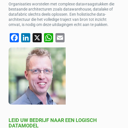
Organisaties worstelen met complexe datavraagstukken die
bestaande architecturen zoals datawarehouse, datalake of
datafabric slechts deels oplossen. Een holistische data-
architectuur die het volledige traject van bron tot inzicht
omvat, is nodig om deze uitdagingen echt aan te pakken.
F
Li
X
W
E
a
n
h
m
c
k
at
ail
e
e
s
b
dI
A
o
n
p
o
p
k
LEID UW BEDRIJF NAAR EEN LOGISCH
DATAMODEL