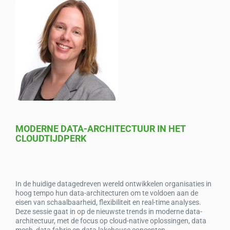
c
k
at
ail
e
e
s
b
dI
A
o
n
p
o
p
k
MODERNE DATA-ARCHITECTUUR IN HET
CLOUDTIJDPERK
In de huidige datagedreven wereld ontwikkelen organisaties in
hoog tempo hun data-architecturen om te voldoen aan de
eisen van schaalbaarheid, flexibiliteit en real-time analyses.
Deze sessie gaat in op de nieuwste trends in moderne data-
architectuur, met de focus op cloud-native oplossingen, data
mesh, data fabric en data lakehouse concepten.