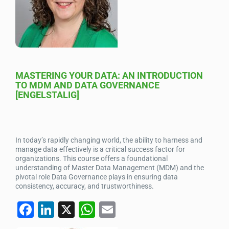
o
n
p
o
p
k
MASTERING YOUR DATA: AN INTRODUCTION
TO MDM AND DATA GOVERNANCE
[ENGELSTALIG]
In today’s rapidly changing world, the ability to harness and
manage data effectively is a critical success factor for
organizations. This course offers a foundational
understanding of Master Data Management (MDM) and the
pivotal role Data Governance plays in ensuring data
consistency, accuracy, and trustworthiness.
F
Li
X
W
E
a
n
h
m