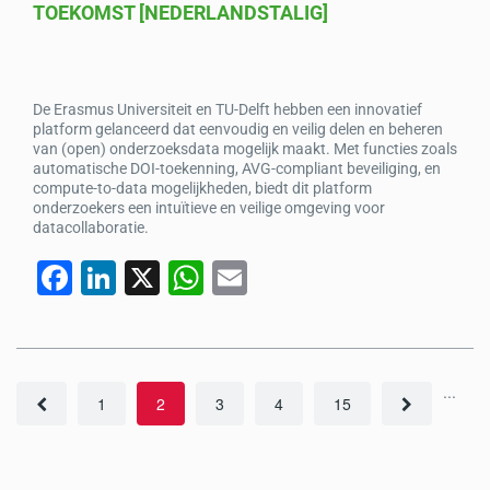
TOEKOMST [NEDERLANDSTALIG]
De Erasmus Universiteit en TU-Delft hebben een innovatief
platform gelanceerd dat eenvoudig en veilig delen en beheren
van (open) onderzoeksdata mogelijk maakt. Met functies zoals
automatische DOI-toekenning, AVG-compliant beveiliging, en
compute-to-data mogelijkheden, biedt dit platform
onderzoekers een intuïtieve en veilige omgeving voor
datacollaboratie.
F
Li
X
W
E
a
n
h
m
c
k
at
ail
e
e
s
...
b
1
dI
2
A
3
4
15
o
n
p
o
p