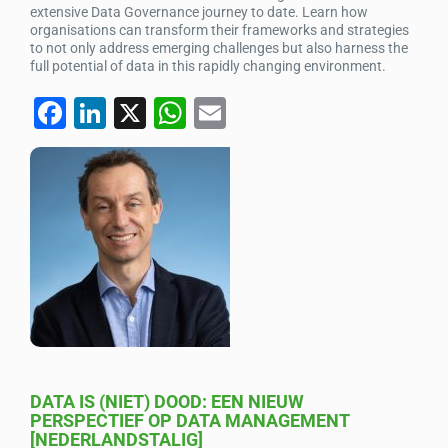
extensive Data Governance journey to date. Learn how
organisations can transform their frameworks and strategies
to not only address emerging challenges but also harness the
full potential of data in this rapidly changing environment.
F
Li
X
W
E
a
n
h
m
c
k
at
ail
e
e
s
b
dI
A
o
n
p
o
p
k
DATA IS (NIET) DOOD: EEN NIEUW
PERSPECTIEF OP DATA MANAGEMENT
[NEDERLANDSTALIG]