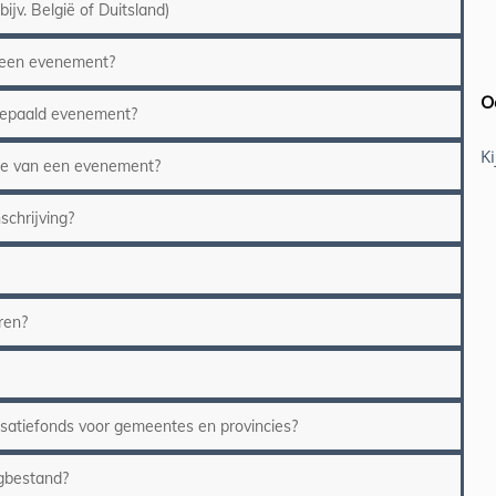
jv. België of Duitsland)
 een evenement?
O
 bepaald evenement?
K
tie van een evenement?
schrijving?
ren?
atiefonds voor gemeentes en provincies?
ngbestand?