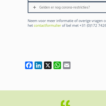
Gelden er nog corona-restricties?
Neem voor meer informatie of overige vragen co
het
contactformulier
of bel met +31 (0)172 742
F
Li
X
W
E
a
n
h
m
c
k
at
ai
e
e
s
l
b
dI
A
o
n
p