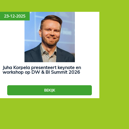
23-12-2025
15-12
Juha Korpela presenteert keynote en
Eevam
workshop op DW & BI Summit 2026
work
BEKIJK