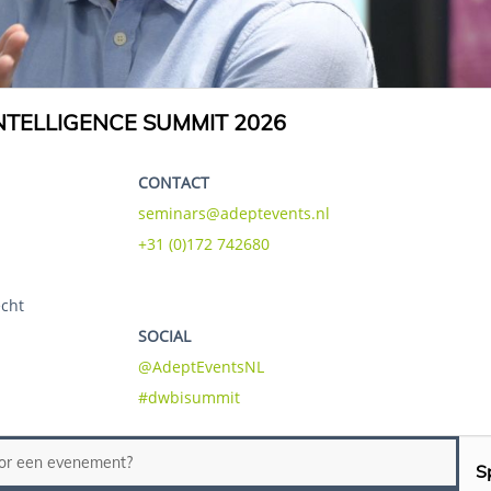
TELLIGENCE SUMMIT 2026
CONTACT
seminars@adeptevents.nl
+31 (0)172 742680
echt
SOCIAL
@AdeptEventsNL
#dwbisummit
oor een evenement?
S