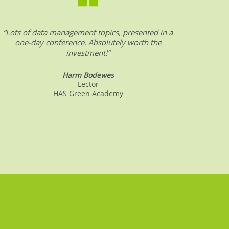
“Lots of data management topics, presented in a
“DW &
one-day conference. Absolutely worth the
date o
investment!”
Harm Bodewes
Lector
HAS Green Academy