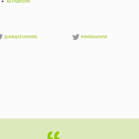
BI-Platform
@AdeptEventsNL
#dwbisummit