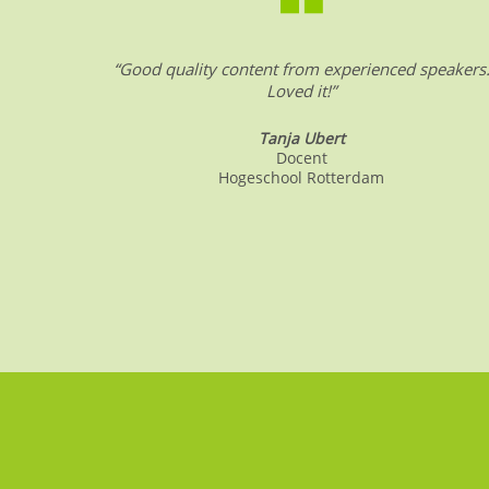
o
p
k
“Good quality content from experienced speakers
Loved it!”
Tanja Ubert
Docent
Hogeschool Rotterdam