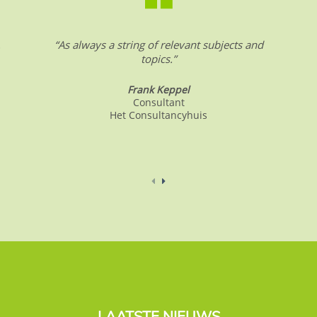
.
“As always a string of relevant subjects and
topics.”
Frank Keppel
Consultant
Het Consultancyhuis
LAATSTE NIEUWS