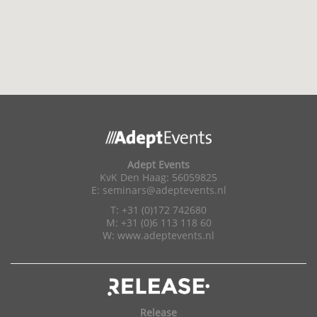
Adept Events
KvK Den Haag: 56059825
E:
seminars@adeptevents.nl
T: +31 (0)172 742680
M: +31 (0)6 113 118 60
W:
www.adeptevents.nl
Release