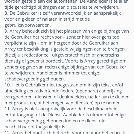
worden gesteld aan die autoriteiten. De Aanbieder is te allen
tijde gerechtigd bijdragen aan discussies te verwijderen.
8. De Gebruiker is zelf verantwoordelijk en aansprakelijk
voor enig doen of nalaten in strijd met de
gebruiksvoorwaarden.
9. Array behoudt zich bij het plaatsen van enige bijdrage van
de Gebruiker het recht voor – zonder hier overigens toe
verplicht te zijn – om in hetgeen door de Gebruiker aan
Array ter beschikking is gesteld wijzigingen aan te brengen,
die zij uit redactioneel, uitgeverstechnisch of anderszins
dienstig of gewenst oordeelt. Voorts is Array gerechtigd om
zonder opgave van reden enige bijdrage van een Gebruiker
te verwijderen. Aanbieder is nimmer tot enige
schadevergoeding gehouden.
10. Het is Gebruiker niet toegestaan om in zijn tekst en/of
afbeelding een advertentie (iedere (openbare) aanprijzing
van goederen, diensten of denkbeelden, nader aan te duiden
met producten, of het vragen van diensten) op te nemen.
11. Array is niet aansprakelijk voor de beschikbaarheid
en/of toegang tot de Dienst. Aanbieder is nimmer tot enige
schadevergoeding gehouden indien de dienst niet
beschikbaar of toegankelijk is.
12. Array behoudt zich het recht voor om voor het gebruik