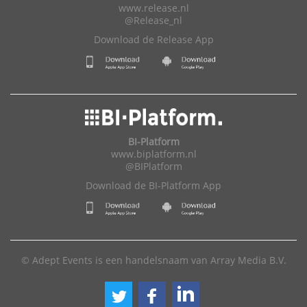
www.release.nl
@Release_nl
Download de Release App
BI-Platform
www.biplatform.nl
@BIPlatform
Download de BI-Platform App
© Adept Events is een handelsnaam van Array Media B.V.