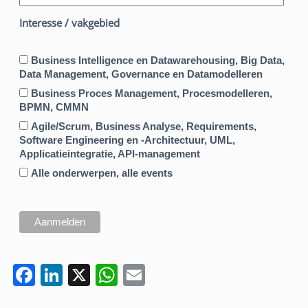
Interesse / vakgebied
Business Intelligence en Datawarehousing, Big Data,
Data Management, Governance en Datamodelleren
Business Proces Management, Procesmodelleren,
BPMN, CMMN
Agile/Scrum, Business Analyse, Requirements,
Software Engineering en -Architectuur, UML,
Applicatieintegratie, API-management
Alle onderwerpen, alle events
F
Li
X
W
E
a
n
h
m