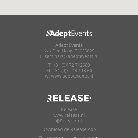
Adept Events
KvK Den Haag: 56059825
E:
seminars@adeptevents.nl
T: +31 (0)172 742680
M: +31 (0)6 113 118 60
W:
www.adeptevents.nl
Release
www.release.nl
@Release_nl
Download de Release App