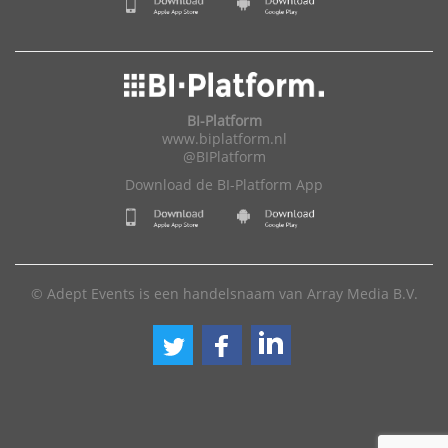
BI-Platform
www.biplatform.nl
@BIPlatform
Download de BI-Platform App
© Adept Events is een handelsnaam van Array Media B.V.