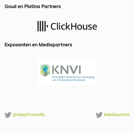
c
k
at
ai
Goud en Platina Partners
e
e
s
l
b
dI
A
o
n
p
o
p
Exposanten en Mediapartners
k
@AdeptEventsNL
#dwbisummit