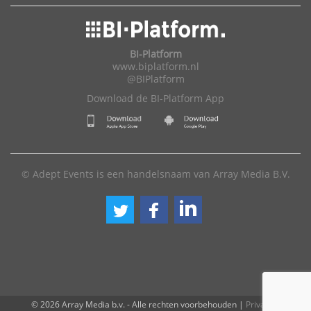
BI-Platform
www.biplatform.nl
@BIPlatform
Download de BI-Platform App
© Adept Events is een handelsnaam van Array Media B.V.
© 2026 Array Media b.v. - Alle rechten voorbehouden
|
Privacy
|