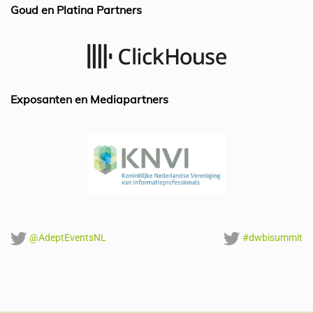
b
dI
A
Goud en Platina Partners
o
n
p
o
p
k
Exposanten en Mediapartners
@AdeptEventsNL
#dwbisummit