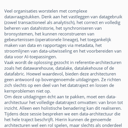
Veel organisaties worstelen met complexe
datavraagstukken. Denk aan het vastleggen van datagebruik
(zowel transactioneel als analytisch), het correct en volledig
beheren van datahistorie, het synchroniseren van
bronsystemen, het kunnen reconstrueren van
gebeurtenissen (operationele lineage), het toegankelijk
maken van data en rapportages via metadata, het
stroomlijnen van data-uitwisseling en het voorbereiden van
data voor AI-toepassingen.
Vaak wordt de oplossing gezocht in referentie-architecturen
zoals het datawarehouse, datalake, datalakehouse of de
datafabric. Hoewel waardevol, bieden deze architecturen
geen antwoord op bovengenoemde uitdagingen. Ze richten
zich slechts op een deel van het datatraject en lossen de
kernproblemen niet op.
Om deze uitdagingen écht aan te pakken, moet een data-
architectuur het volledige datatraject omvatten: van bron tot
inzicht. Alleen een holistische benadering kan dit realiseren.
Tijdens deze sessie bespreken we een data-architectuur die
het hele traject beschrijft. Hierin kunnen de genoemde
architecturen wel een rol spelen, maar slechts als onderdeel