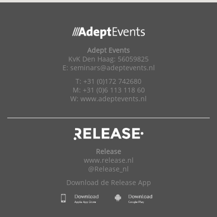
Adept Events
KvK Den Haag: 56059825
E:
seminars@adeptevents.nl
T: +31 (0)172 742680
M: +31 (0)6 113 118 60
W:
www.adeptevents.nl
Release
www.release.nl
@Release_nl
Download de Release App