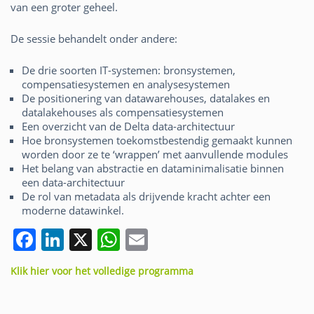
van een groter geheel.
De sessie behandelt onder andere:
De drie soorten IT-systemen: bronsystemen,
compensatiesystemen en analysesystemen
De positionering van datawarehouses, datalakes en
datalakehouses als compensatiesystemen
Een overzicht van de Delta data-architectuur
Hoe bronsystemen toekomstbestendig gemaakt kunnen
worden door ze te ‘wrappen’ met aanvullende modules
Het belang van abstractie en dataminimalisatie binnen
een data-architectuur
De rol van metadata als drijvende kracht achter een
moderne datawinkel.
F
Li
X
W
E
a
n
h
m
Klik hier voor het volledige programma
c
k
at
ai
e
e
s
l