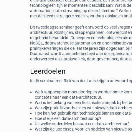
dit is gemakkelijker gezegd dan gedaan. Een data-archi
technologieën zijn er momenteel beschikbaar? Wat is d
automation, data-streaming op de architectuur? Welke n
met de steeds strengere regels voor data-opslag en anal
Dit tweedaagse seminar geeft antwoord op veel vragen 
architectuur. Richtlijnen, stappenplannen, ontwerpcriter
uitgebreid behandeld. Concepten en technologieën als dat
NoSQL, datawarehouse automation en anonimisatie van 
praktijkervaringen die de laatste jaren zijn opgedaan bij
Daarnaast wordt aandacht besteed aan de organisatori
onderwerpen als datakwaliteit, data-governance, datastr
Leerdoelen
In dit seminar met Rick van der Lans krijgt u antwoord 
Welk stappenplan moet doorlopen worden om te komen
concepts naar een data-architectuur.
Wat is het belang van een holistische aanpak bij het 
Wat zijn praktijkvoorbeelden van nieuwe data-archite
Hoe kan het gebruik van technologie binnen een data
Hoe stel je een data-architectuur op?
Uit welke onderdelen bestaat een data-architectuur?
Wat zijn de use cases, voor- en nadelen van nieuwe t