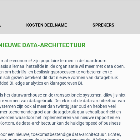
A
KOSTEN DEELNAME
SPREKERS
NIEUWE DATA-ARCHITECTUUR
rmatie-economie’ zijn populaire termen in de boardroom.
is allemaal hetzelfde in: de organisatie wil meer met data doen.
en om bedrijfs- en beslissingsprocessen te verbeteren en te
hnisch gezien betekent dit dat nieuwe vormen van datagebruik
dded BI, edge analytics en klantgedreven BI.
ls het datawarehouse en de transactionele systemen, dikwijls niet
e vormen van datagebruik. De rek is uit de data-architectuur van
temen zijn ook al meer dan twintig jaar oud en hebben veel
mmer toenemende groei aan datagebruik qua schaalbaarheid en
el geworden waardoor het implementeren van nieuwe rapporten en
 Kortom, de data-architectuur kan de huidige ‘speed of business
d voor een nieuwe, toekomstbestendige data-architectuur. Echter,