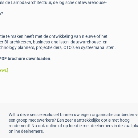
oals de Lambda-architectuur, de logische datawarehouse-
n?
nctie te maken heeft met de ontwikkeling van nieuwe of het
 BI-architecten, business-analisten, datawarehouse- en
hnology planners, projectleiders, CTO’s en systeemanalisten.
 PDF brochure downloaden
.
ren.
]
Wilt u deze sessie exclusief binnen uw eigen organisatie aanbieden 
een groep medewerkers? Een zeer aantrekkelijke optie met hoog
rendement! Nu ook online of op locatie met deelnemers in de zaal pl
online deelnemers.