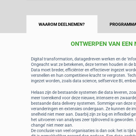
WAAROM DEELNEMEN?
PROGRAMM
ONTWERPEN VAN EEN 
Digital transformation, datagedreven werken en de ‘info
Ongeacht wat ze betekenen, deze termen houden in de bas
Data moet breder, efficiënter en effectiever ingezet word
versnellen en hun competitieve kracht te vergroten. Tec
ingezet worden, zoals data science, selfservice BI, embe
Helaas zijn de bestaande systemen die data leveren, zoa
meer toereikend voor deze nieuwe, intensere en zwaarder
bestaande data delivery systemen. Sommige van deze sys
veranderingen en extensies ondergaan. Ze kunnen de i
snelheid niet meer aan. Daarbij zijn ze log en inflexib
het uitvoeren van analyses zeer tijdrovend is geworden.
change’ niet meer aan.
De conclusie van veel organisaties is dan ook: het is tij