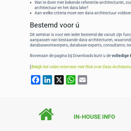
Wat te doen met bekende referentie-architecturen, z
architectuur en het data lake?
Aan welke criteria moet een data-architectuur voldoe
Bestemd voor ú
Dit seminar is voor een ieder bestemd die vanuit zijn fu
aanpassen van bestaande data-architecturen, waaronder
databaseontwerpers, database-experts, consultants, tec
Bovenaan de pagina bij Downloads kunt u de
volledige
[
Bekijk het video-interview met Rick over Data Architectu
F
Li
X
W
E
a
n
h
m
c
k
at
ai
e
e
s
l
b
dI
A
IN-HOUSE INFO
o
n
p