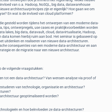
tectuur ontwerpen doe je immers niet regelmatig. Welke nieuwe
e invloed van o.a. Hadoop, NoSQL, big data, datawarehouse
ieuwe architectuurprincipes zijn er eigenlijk? Hoe gaan we om
yse? En wat is de invloed van cloud platformen?
die gesteld worden tijdens het ontwerpen van een moderne data-
ia, tips, ontwerpregels, use cases en praktijkvoorbeelden worden
a lakes, big data, datavault, cloud, datavirtualisatie, Hadoop,
data komen hierbij ruim aan bod. Het seminar is gebaseerd op
 het uitdenken en realiseren van nieuwe data-architecturen.
sche consequenties van een moderne data-architectuur en aan
ategie en de migratie naar een nieuwe architectuur.
op de volgende vraagstukken:
 tot een data-architectuur? Van wensen-analyse via proof of
bestuderen van technologie, organisatie en architectuur?
cturen?
-architectuur geoptimaliseerd worden?
echnologieën en hoe beïnvloeden ze data-architecturen?