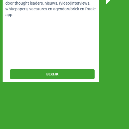
vergar
door thought leaders, nieuws, (video)interviews,
effect
whitepapers, vacatures en agendarubriek en fraaie
cursus
app.
Analys
Lawr
2 t
Utre
BEKIJK