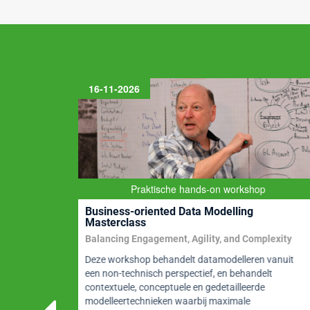
o
p
k
16-11-2026
eren
Praktische hands-on workshop
Business-oriented Data Modelling
Masterclass
Balancing Engagement, Agility, and Complexity
Deze workshop behandelt datamodelleren vanuit
een non-technisch perspectief, en behandelt
ams?
contextuele, conceptuele en gedetailleerde
ta
modelleertechnieken waarbij maximale
eerde