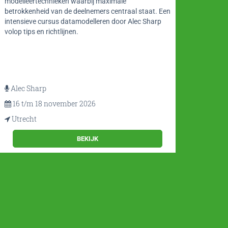
modelleertechnieken waarbij maximale
ontwer
betrokkenheid van de deelnemers centraal staat. Een
seminar
intensieve cursus datamodelleren door Alec Sharp
ontwer
volop tips en richtlijnen.
Alec Sharp
Rick
16 t/m 18 november 2026
11 
Utrecht
Utre
BEKIJK