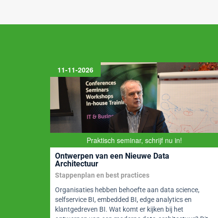
o
n
p
o
p
k
11-11-2026
Praktisch seminar, schrijf nu in!
Ontwerpen van een Nieuwe Data
Architectuur
ity
Stappenplan en best practices
uit
Organisaties hebben behoefte aan data science,
selfservice BI, embedded BI, edge analytics en
klantgedreven BI. Wat komt er kijken bij het