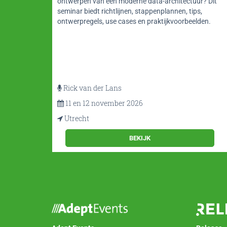
ontwerpen van een moderne data-architectuur? Dit
at. Een
seminar biedt richtlijnen, stappenplannen, tips,
harp
ontwerpregels, use cases en praktijkvoorbeelden.
Rick van der Lans
11 en 12 november 2026
Utrecht
BEKIJK