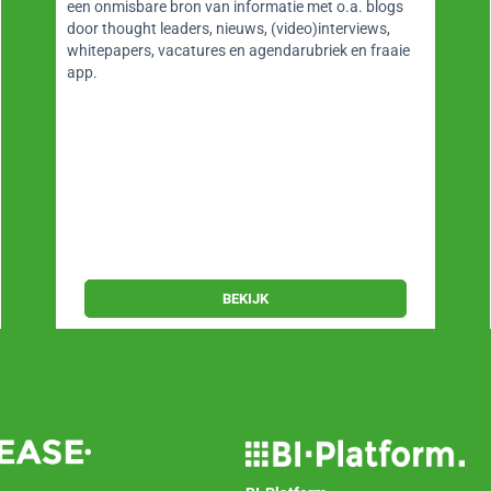
een onmisbare bron van informatie met o.a. blogs
door thought leaders, nieuws, (video)interviews,
whitepapers, vacatures en agendarubriek en fraaie
app.
BEKIJK