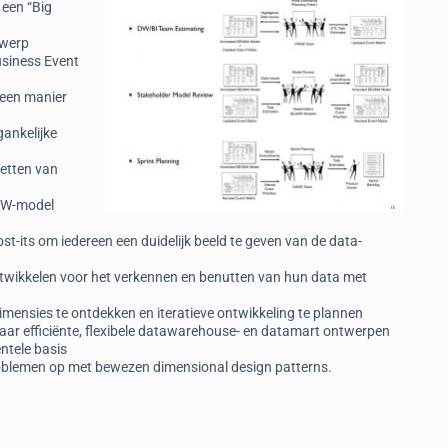
 een “Big
twerp
usiness Event
 een manier
ankelijke
zetten van
 7W-model
st-its om iedereen een duidelijk beeld te geven van de data-
twikkelen voor het verkennen en benutten van hun data met
ensies te ontdekken en iteratieve ontwikkeling te plannen
naar efficiënte, flexibele datawarehouse- en datamart ontwerpen
ntele basis
oblemen op met bewezen dimensional design patterns.