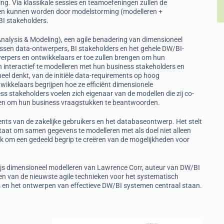
ing. Via klassikale sessies en teamoefeningen zullen de
n kunnen worden door modelstorming (modelleren +
BI stakeholders.
alysis & Modeling), een agile benadering van dimensioneel
ssen data-ontwerpers, BI stakeholders en het gehele DW/BI-
erpers en ontwikkelaars er toe zullen brengen om hun
en interactief te modelleren met hun business stakeholders en
neel denkt, van de initiële data-requirements op hoog
wikkelaars begrijpen hoe ze efficiënt dimensionele
 stakeholders voelen zich eigenaar van de modellen die zij co-
uiken om hun business vraagstukken te beantwoorden.
nts van de zakelijke gebruikers en het databaseontwerp. Het stelt
staat om samen gegevens te modelleren met als doel niet alleen
ok om een gedeeld begrip te creëren van de mogelijkheden voor
js dimensioneel modelleren van Lawrence Corr, auteur van DW/BI
eren van de nieuwste agile technieken voor het systematisch
s en het ontwerpen van effectieve DW/BI systemen centraal staan.