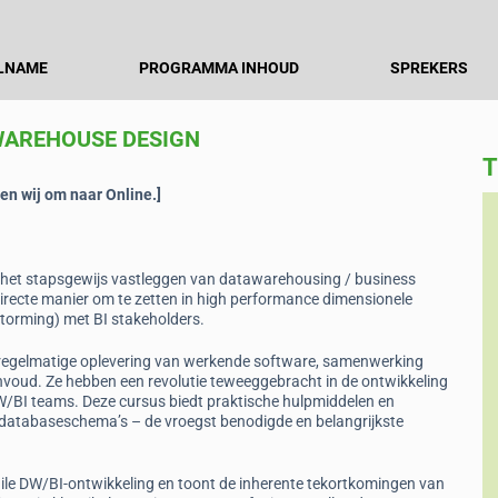
LNAME
PROGRAMMA INHOUD
SPREKERS
WAREHOUSE DESIGN
T
len wij om naar Online.
]
Marcel van der Meulen
Data Engineer, Athora
 het stapsgewijs vastleggen van datawarehousing / business
irecte manier om te zetten in high performance dimensionele
“Compliments, Lawrence. Thank you for the
torming) met BI stakeholders.
 a lot
energy and enthusiasm.”
n regelmatige oplevering van werkende software, samenwerking
voud. Ze hebben een revolutie teweeggebracht in de ontwikkeling
W/BI teams. Deze cursus biedt praktische hulpmiddelen en
 databaseschema’s – de vroegst benodigde en belangrijkste
gile DW/BI-ontwikkeling en toont de inherente tekortkomingen van