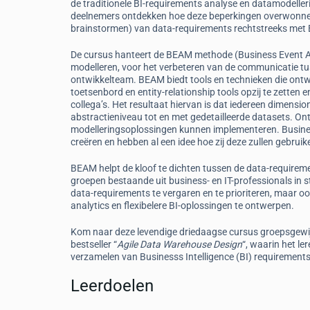
de traditionele BI-requirements analyse en datamodeller
deelnemers ontdekken hoe deze beperkingen overwonne
brainstormen) van data-requirements rechtstreeks met 
De cursus hanteert de BEAM methode (Business Event An
modelleren, voor het verbeteren van de communicatie tu
ontwikkelteam. BEAM biedt tools en technieken die ontw
toetsenbord en entity-relationship tools opzij te zetten 
collega’s. Het resultaat hiervan is dat iedereen dimensio
abstractieniveau tot en met gedetailleerde datasets. Ont
modelleringsoplossingen kunnen implementeren. Business
creëren en hebben al een idee hoe zij deze zullen gebr
BEAM helpt de kloof te dichten tussen de data-requireme
groepen bestaande uit business- en IT-professionals in 
data-requirements te vergaren en te prioriteren, maar o
analytics en flexibelere BI-oplossingen te ontwerpen.
Kom naar deze levendige driedaagse cursus groepsgewi
bestseller “
Agile Data Warehouse Design
“, waarin het l
verzamelen van Businesss Intelligence (BI) requirement
Leerdoelen