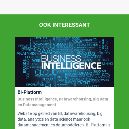
OOK INTERESSANT
BI-Platform
Business Intelligence, Datawarehousing, Big Data
en Datamanagement
Website op gebied van BI, datawarehousing, big
data, analytics en data science maar ook
datamanagement en datamodelleren. BI-Platform is