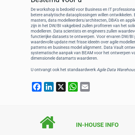
De workshop is bedoeld voor Business en IT professional
betere analytische dataoplossingen willen ontwikkelen. 
masters, data modelleerders/architecten, DBA’s en appli
zijn in het DW/BI vakgebied zullen profiteren van het so
modelleren. Data scientists en engineers zullen waardev
functierijke datasets te ontwerpen. Voor ervaren DW/BI 
waardevolle update met frisse ideeën over agile modelle
patterns en business model alignment. Data Vault ontwe
systematische aanpak van BEAM voor het ontwerpen van
dimensionele datamarts waarderen.
U ontvangt ook het standaardwerk
Agile Data Warehou
F
Li
X
W
E
a
n
h
m
c
k
at
ai
e
e
s
l
b
dI
A
IN-HOUSE INFO