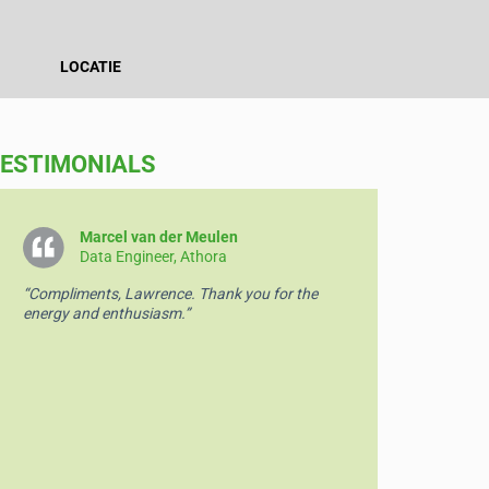
LOCATIE
ESTIMONIALS
Nick Bijen
Ru
Business & Data Analist, Ennatuurlijk
BI
“Thank you for enlightning me!”
“Great cou
all.”