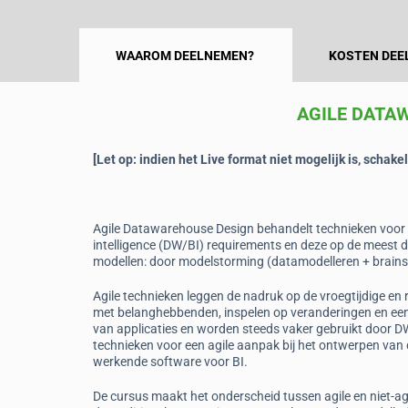
WAAROM DEELNEMEN?
KOSTEN DEE
AGILE DATA
[Let op: i
ndien het Live format niet mogelijk is, schake
n
Peter Hamersma
abobank
Data analist, Agentschap
Agile Datawarehouse Design behandelt technieken voor
Telecom/EZK
iring.”
intelligence (DW/BI) requirements en deze op de meest d
modellen: door modelstorming (datamodelleren + brains
“Lawrence is an excellent trainer and has
of experience he shares with us.”
Agile technieken leggen de nadruk op de vroegtijdige e
met belanghebbenden, inspelen op veranderingen en een
van applicaties en worden steeds vaker gebruikt door D
technieken voor een agile aanpak bij het ontwerpen van
werkende software voor BI.
De cursus maakt het onderscheid tussen agile en niet-a