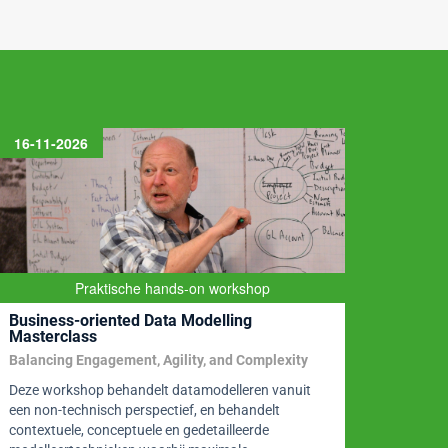
16-11-2026
11-11
Praktische hands-on workshop
Business-oriented Data Modelling
Ontwe
Masterclass
Archi
Balancing Engagement, Agility, and Complexity
Stappe
Deze workshop behandelt datamodelleren vanuit
Organi
een non-technisch perspectief, en behandelt
selfser
contextuele, conceptuele en gedetailleerde
klantge