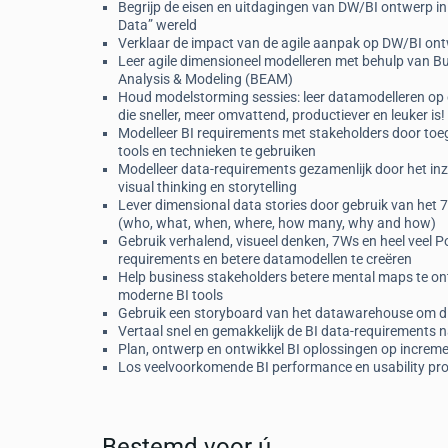
Begrijp de eisen en uitdagingen van DW/BI ontwerp in
Data” wereld
Verklaar de impact van de agile aanpak op DW/BI on
Leer agile dimensioneel modelleren met behulp van B
Analysis & Modeling (BEAM)
Houd modelstorming sessies: leer datamodelleren op
die sneller, meer omvattend, productiever en leuker is!
Modelleer BI requirements met stakeholders door toeg
tools en technieken te gebruiken
Modelleer data-requirements gezamenlijk door het in
visual thinking en storytelling
Lever dimensional data stories door gebruik van het
(who, what, when, where, how many, why and how)
Gebruik verhalend, visueel denken, 7Ws en heel veel Po
requirements en betere datamodellen te creëren
Help business stakeholders betere mental maps te on
moderne BI tools
Gebruik een storyboard van het datawarehouse om dim
Vertaal snel en gemakkelijk de BI data-requirements 
Plan, ontwerp en ontwikkel BI oplossingen op increme
Los veelvoorkomende BI performance en usability pr
Bestemd voor ú