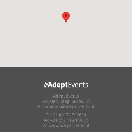
Adept Events
KvK Den Haag: 56059825
E:
seminars@adeptevents.nl
T: +31 (0)172 742680
M: +31 (0)6 113 118 60
W:
www.adeptevents.nl