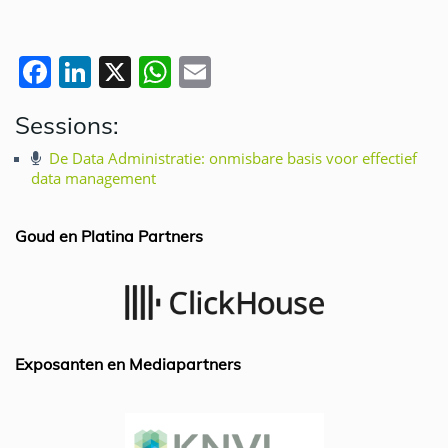
F
Li
X
W
E
a
n
h
m
Sessions:
c
k
at
ai
e
e
s
l
De Data Administratie: onmisbare basis voor effectief
data management
b
dI
A
o
n
p
Goud en Platina Partners
o
p
k
Exposanten en Mediapartners