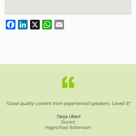
F
Li
X
W
E
a
n
h
m
c
k
at
ai
e
e
s
l
b
dI
A
o
n
p
o
p
k
“Good quality content from experienced speakers. Loved it!”
Tanja Ubert
Docent
Hogeschool Rotterdam