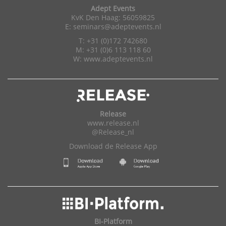
Adept Events
KvK Den Haag: 56059825
E:
seminars@adeptevents.nl
T: +31 (0)172 742680
M: +31 (0)6 113 118 60
W:
www.adeptevents.nl
Release
www.release.nl
@Release_nl
Download de Release App
BI-Platform