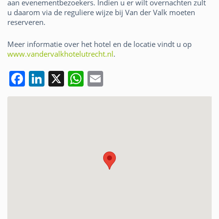
aan evenementbezoekers. Indien u er wilt overnachten zult
u daarom via de reguliere wijze bij Van der Valk moeten
reserveren.
Meer informatie over het hotel en de locatie vindt u op
www.vandervalkhotelutrecht.nl
.
F
Li
X
W
E
a
n
h
m
c
k
at
ai
e
e
s
l
b
dI
A
o
n
p
o
p
k