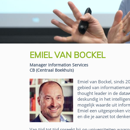
EMIEL VAN BOCKEL
Manager Information Services
CB (Centraal Boekhuis)
Emiel van Bockel, sinds 2
gebied van informatiemana
thought leader in de dataw
deskundig in het intellige
mogelijk waarde uit inform
Emiel een uitgesproken vis
en die je aanzet tot denke
Van tijd tot tijd spreekt bij op universiteiten wa