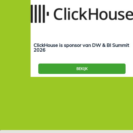
ClickHouse is sponsor van DW & BI Summit
2026
BEKIJK