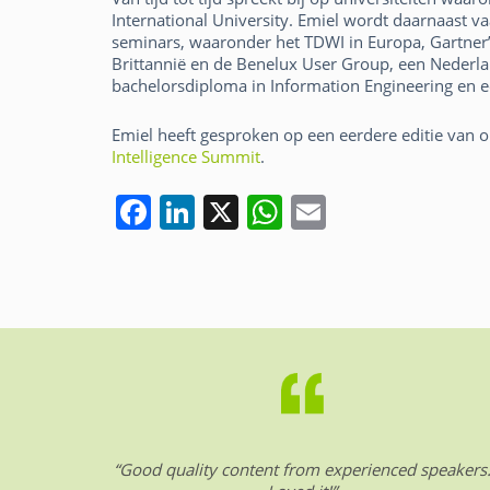
International University. Emiel wordt daarnaast va
seminars, waaronder het TDWI in Europa, Gartner
Brittannië en de Benelux User Group, een Nederl
bachelorsdiploma in Information Engineering en
Emiel heeft gesproken op een eerdere editie van o
Intelligence Summit
.
F
Li
X
W
E
a
n
h
m
c
k
at
ai
e
e
s
l
b
dI
A
o
n
p
o
p
k
“Good quality content from experienced speakers