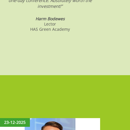
one-day conference. Absolutely worth the
date o
investment!”
Harm Bodewes
Lector
HAS Green Academy
23-12-2025
15-12