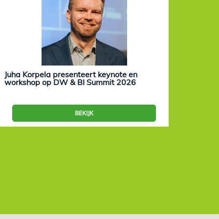
Juha Korpela presenteert keynote en
Eevam
workshop op DW & BI Summit 2026
work
BEKIJK