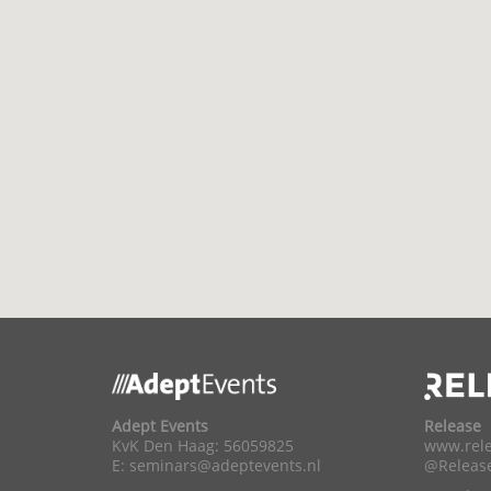
Adept Events
Release
KvK Den Haag: 56059825
www.rele
E:
seminars@adeptevents.nl
@Releas