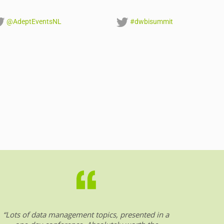
@AdeptEventsNL
#dwbisummit
“Lots of data management topics, presented in a
“DW &