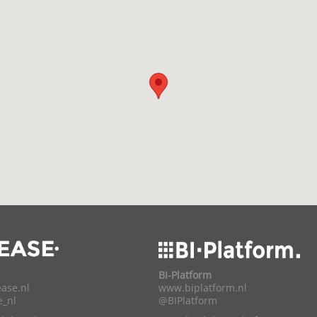
BI-Platform
ase.nl
www.biplatform.nl
e_nl
@BIPlatform