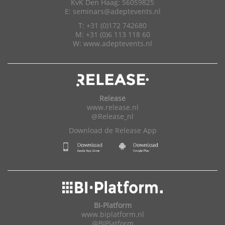
KvK Den Haag: 56059825
E:
seminars@adeptevents.nl
T: +31 (0)172 742680
M: +31 (0)6 113 118 60
W:
www.adeptevents.nl
Release
www.release.nl
@Release_nl
Download de Release App
BI-Platform
www.biplatform.nl
@BIPlatform