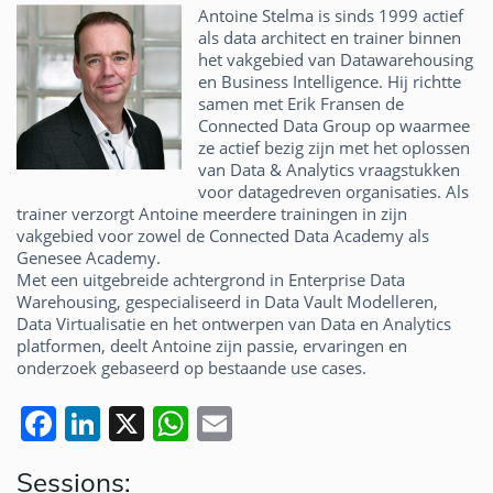
Antoine Stelma is sinds 1999 actief
als data architect en trainer binnen
het vakgebied van Datawarehousing
en Business Intelligence. Hij richtte
samen met Erik Fransen de
Connected Data Group op waarmee
ze actief bezig zijn met het oplossen
van Data & Analytics vraagstukken
voor datagedreven organisaties. Als
trainer verzorgt Antoine meerdere trainingen in zijn
vakgebied voor zowel de Connected Data Academy als
Genesee Academy.
Met een uitgebreide achtergrond in Enterprise Data
Warehousing, gespecialiseerd in Data Vault Modelleren,
Data Virtualisatie en het ontwerpen van Data en Analytics
platformen, deelt Antoine zijn passie, ervaringen en
onderzoek gebaseerd op bestaande use cases.
F
Li
X
W
E
a
n
h
m
Sessions: