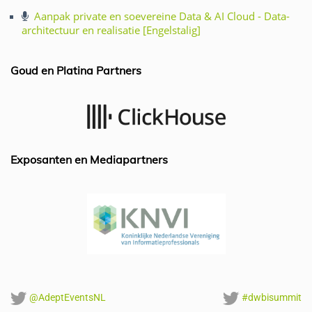
c
k
at
ai
e
e
s
l
Aanpak private en soevereine Data & AI Cloud - Data-
architectuur en realisatie [Engelstalig]
b
dI
A
o
n
p
Goud en Platina Partners
o
p
k
Exposanten en Mediapartners
@AdeptEventsNL
#dwbisummit