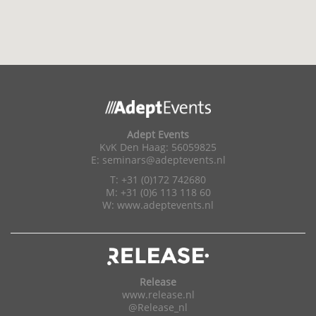
Adept Events
KvK Den Haag: 56059825
E:
seminars@adeptevents.nl
T: +31 (0)172 742680
M: +31 (0)6 113 118 60
W:
www.adeptevents.nl
Release
www.release.nl
@Release_nl