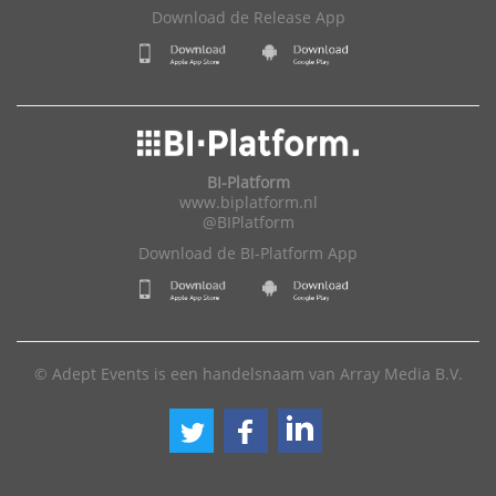
Download de Release App
BI-Platform
www.biplatform.nl
@BIPlatform
Download de BI-Platform App
© Adept Events is een handelsnaam van Array Media B.V.