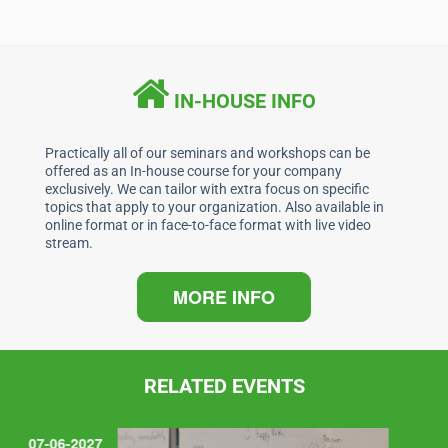
c
k
at
ai
e
e
s
l
b
dI
A
IN-HOUSE INFO
o
n
p
o
p
Practically all of our seminars and workshops can be
offered as an In-house course for your company
k
exclusively. We can tailor with extra focus on specific
topics that apply to your organization. Also available in
online format or in face-to-face format with live video
stream.
MORE INFO
RELATED EVENTS