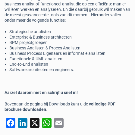
business analist of functioneel analist die op een efficiënte manier
wil leren werken en analyseren. En die daarbij gebruik wil maken van
de meest geavanceerde tools van dit moment. Hieronder vallen
onder meer de volgende functies:
Strategische analisten
Enterprise & Business architecten
BPM projectgroepen
Business Analisten & Proces Analisten
Business Process Eigenaars en informatie analisten
Functionele & UML analisten
End-to-End analisten
Software architecten en engineers.
Aarzel daarom niet en schrijf u snel in!
Bovenaan de pagina bij Downloads kunt u de
volledige PDF
brochure downloaden
.
F
Li
X
W
E
a
n
h
m