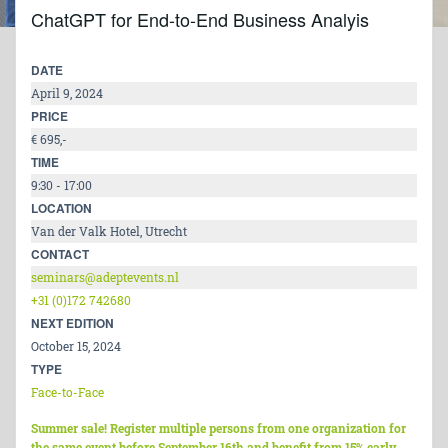
ChatGPT for End-to-End Business Analyis
DATE
April 9, 2024
PRICE
€ 695,-
TIME
9:30 - 17:00
LOCATION
Van der Valk Hotel, Utrecht
CONTACT
seminars@adeptevents.nl
+31 (0)172 742680
NEXT EDITION
October 15, 2024
TYPE
Face-to-Face
Summer sale! Register multiple persons from one organization for
the same event before September 16th and benefit from 15% early