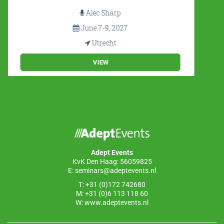
Christian Gijsels
Only available as In-house
At your office
VIEW
Adept Events
KvK Den Haag: 56059825
E:
seminars@adeptevents.nl
T: +31 (0)172 742680
M: +31 (0)6 113 118 60
W:
www.adeptevents.nl