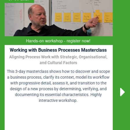
In-house only
Procesmodelleren met BPMN 2.0
(Dutch spoken)
BPMN is the OMG standard for business process
modelling. On day one you will learn all about the syntax
used in BPMN 2.0. In the hands-on workshop on day two
you will start using the diagrams and symbols to design
process flows yourself.