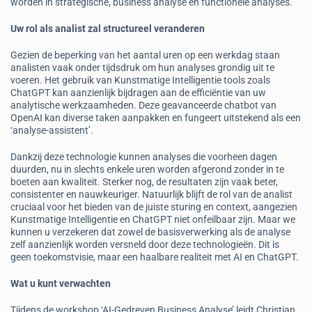
worden in strategische, business analyse en functionele analyses.
Uw rol als analist zal structureel veranderen
Gezien de beperking van het aantal uren op een werkdag staan
analisten vaak onder tijdsdruk om hun analyses grondig uit te
voeren. Het gebruik van Kunstmatige Intelligentie tools zoals
ChatGPT kan aanzienlijk bijdragen aan de efficiëntie van uw
analytische werkzaamheden. Deze geavanceerde chatbot van
OpenAI kan diverse taken aanpakken en fungeert uitstekend als een
‘analyse-assistent’.
Dankzij deze technologie kunnen analyses die voorheen dagen
duurden, nu in slechts enkele uren worden afgerond zonder in te
boeten aan kwaliteit. Sterker nog, de resultaten zijn vaak beter,
consistenter en nauwkeuriger. Natuurlijk blijft de rol van de analist
cruciaal voor het bieden van de juiste sturing en context, aangezien
Kunstmatige Intelligentie en ChatGPT niet onfeilbaar zijn. Maar we
kunnen u verzekeren dat zowel de basisverwerking als de analyse
zelf aanzienlijk worden versneld door deze technologieën. Dit is
geen toekomstvisie, maar een haalbare realiteit met AI en ChatGPT.
Wat u kunt verwachten
Tijdens de workshop ‘AI-Gedreven Business Analyse’ leidt Christian